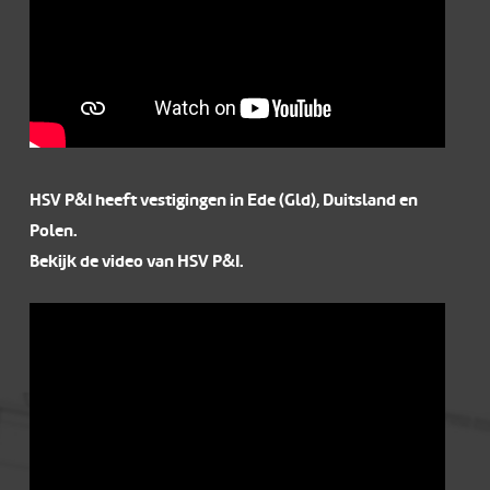
HSV P&I heeft vestigingen in Ede (Gld), Duitsland en
Polen.
Bekijk de video van HSV P&I.