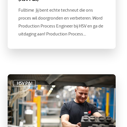
Fulltime Jij bent echte techneut die ons
proces wil doorgronden en verbeteren. Word
Production Process Engineer bij HSV en ga de
uitdaging aan! Production Process…
Vacature:
HSV P&I
Productiemedewerker
3
ploegendienst
(HSV
P&I)