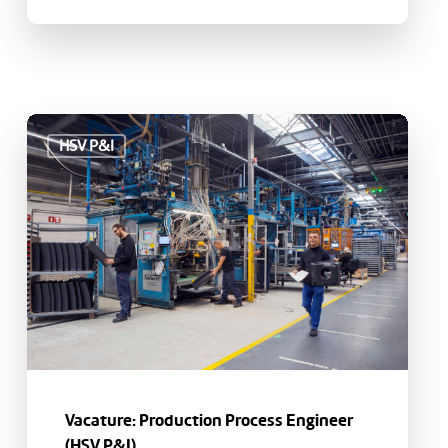
Vacature:
HSV P&I
Production
Process
Engineer
(HSV
P&I)
Vacature: Production Process Engineer
(HSV P&I)