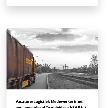
Vacature:
HSV P&I
Logistiek
Medewerker
(met
vervangende
rol
Teamleider
–
HSV
P&I)
Vacature: Logistiek Medewerker (met
vervangende rol Teamleider – HSV P&I)