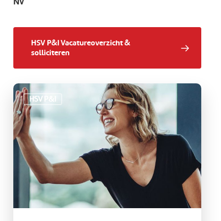
NV
HSV P&I Vacatureoverzicht &
solliciteren
Vacature:
HSV P&I
(Business)
Controller
(HSV
P&I)