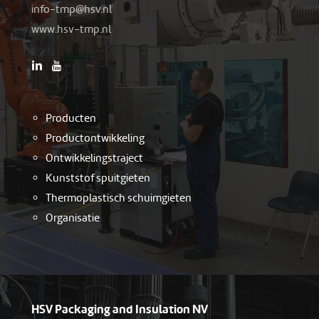
-ofni
h@pmt
ln.vs
www.hsv-tmp.nl
Producten
Productontwikkeling
Ontwikkelingstraject
Kunststof spuitgieten
Thermoplastisch schuimgieten
Organisatie
HSV Packaging and Insulation NV