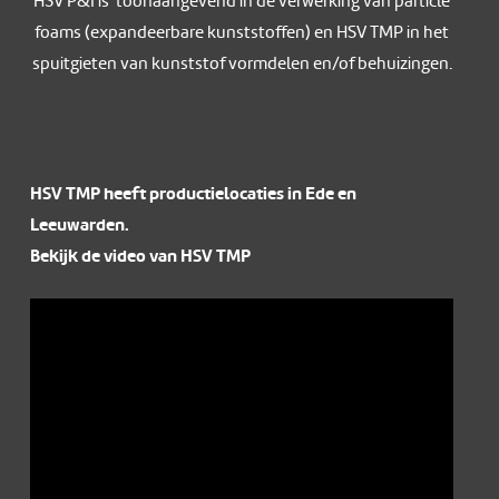
HSV P&I is toonaangevend in de verwerking van particle
foams (expandeerbare kunststoffen) en HSV TMP in het
spuitgieten van kunststof vormdelen en/of behuizingen.
HSV TMP heeft productielocaties in Ede en
Leeuwarden.
Bekijk de video van HSV TMP