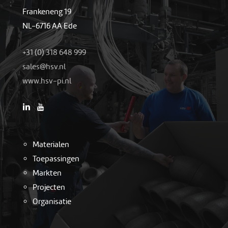
Frankeneng 19
NL-6716 AA Ede
+31 (0) 318 648 999
as
h@sel
ln.vs
www.hsv-pi.nl
Materialen
Toepassingen
Markten
Projecten
Organisatie