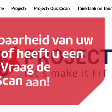
me
Project+
Project+ QuickScan
ThinkTank on Tour
aarheid
van
uw
of
heeft
u
een
Vraag
de
Scan
aan!