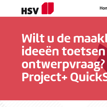
Skip
Ho
to
main
content
Wilt
u
de
maakb
ideeën
toetsen
ontwerpvraag?
Project+
Quick