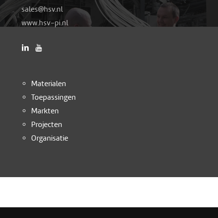
as
h@sel
ln.vs
www.hsv-pi.nl
Materialen
Toepassingen
Markten
Projecten
Organisatie