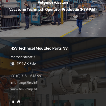
Volgende vacature
Vacature: Technisch Operator Productie (HSV P&I)
HSV Technical Moulded Parts NV
Marconistraat 3
NL-6716 AK Ede
+31 (0) 318 – 648 991
-ofni
h@pmt
ln.vs
www.hsv-tmp.nl