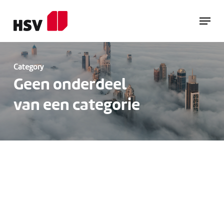
Skip
Menu
to
Close
main
Menu
content
Category
Geen onderdeel
van een categorie