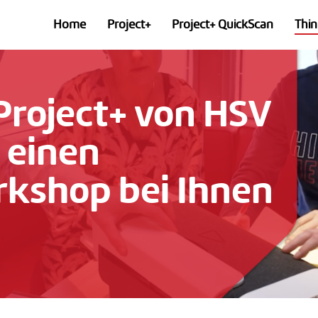
Home
Project+
Project+ QuickScan
Thin
Project+
von
HSV
einen
rkshop
bei
Ihnen