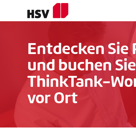
Skip
to
main
content
Entdecken
Sie
und
buchen
Sie
ThinkTank-Wo
vor
Ort