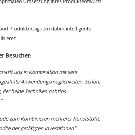
r optimalen Umsetzung Ihres Produktentwurfs
 und Produktdesignern dabei, intelligente
isieren.
er Besucher:
chafft uns in Kombination mit sehr
ungeahnte Anwendungsmöglichkeiten. Schön,
t, der beide Techniken nahtlos
”
thode zum Kombinieren mehrerer Kunststoffe
dite der getätigten Investitionen”